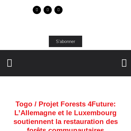
S'abonner
Togo / Projet Forests 4Future:
L’Allemagne et le Luxembourg
soutiennent la restauration des
forêts communautaires