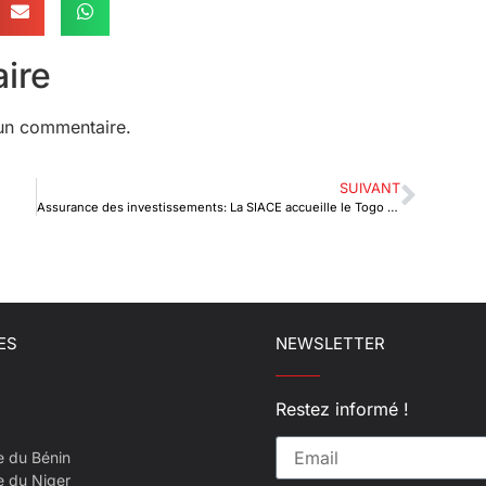
ire
un commentaire.
SUIVANT
Assurance des investissements: La SIACE accueille le Togo comme 50ème pays membre
ES
NEWSLETTER
Restez informé !
e du Bénin
e du Niger