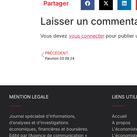
Partager
Laisser un commenta
Vous devez
vous connecter
pour publier 
PRÉCÉDENT
Parution 03 09 24
MENTION LEGALE
LIENS UTIL
Journal spécialisé d’informations,
Accueil
d’analyses et d’investigations
A propos
économiques, financières et boursières.
L'économist
Edité par l’Agence de communication «
L'économist