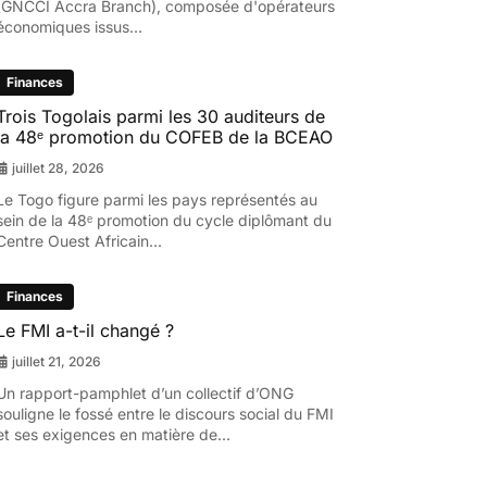
(GNCCI Accra Branch), composée d'opérateurs
économiques issus...
Finances
Trois Togolais parmi les 30 auditeurs de
la 48ᵉ promotion du COFEB de la BCEAO
juillet 28, 2026
Le Togo figure parmi les pays représentés au
sein de la 48ᵉ promotion du cycle diplômant du
Centre Ouest Africain...
Finances
Le FMI a-t-il changé ?
juillet 21, 2026
Un rapport-pamphlet d’un collectif d’ONG
souligne le fossé entre le discours social du FMI
et ses exigences en matière de...