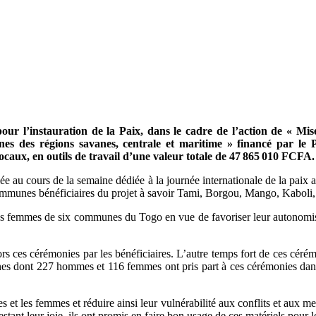
r l’instauration de la Paix, dans le cadre de l’action de « Mis
unes des régions savanes, centrale et maritime » financé par 
locaux, en outils de travail d’une valeur totale de 47
865
010 FCFA.
ulée au cours de la semaine dédiée à la journée internationale de la paix 
communes bénéficiaires du projet à savoir Tami, Borgou, Mango, Kaboli
s et des femmes de six communes du Togo en vue de favoriser leur auton
 lors ces cérémonies par les bénéficiaires. L’autre temps fort de ces cér
nnes dont 227 hommes et 116 femmes ont pris part à ces cérémonies dans
s et les femmes et réduire ainsi leur vulnérabilité aux conflits et aux
ant leur joie, ils ont promis en faire bon usage de ces matériels pour l