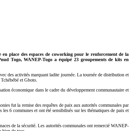
e en place des espaces de coworking pour le renforcement de la
le Pnud Togo, WANEP-Togo a équipé 23 groupements de kits en
avec des activités marquant ladite journée. La tournée de distribution et
, Tchébébé et Gboto.
omisation économique dans le cadre du développement communautaire et
émonies fut la remise des requêtes de paix aux autorités communales par
 les 6 communes et ont été sensibilisés sur les thématiques de paix et
 menaces de la sécurité. Les autorités communales ont remercié WANEP-
e bien de tous.