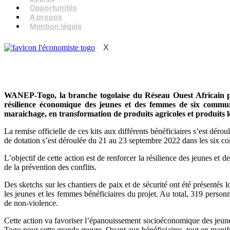
Opportunités
A propos
Mention légale
X
WANEP-Togo, la branche togolaise du Réseau Ouest Africain pou
résilience économique des jeunes et des femmes de six comm
maraichage, en
transformation de produits agricoles
et produits 
La remise officielle de ces kits aux différents bénéficiaires s’est déro
de dotation s’est déroulée du 21 au 23 septembre 2022 dans les six 
L’objectif de cette action est de renforcer la résilience des jeune
de la prévention des conflits.
Des sketchs sur les chantiers de paix et de sécurité ont été présentés
les jeunes et les femmes bénéficiaires du projet. Au total, 319 perso
de non-violence.
Cette action va favoriser l’épanouissement socioéconomique des jeune
Togo pour cette grande œuvre. Quant aux bénéficiaires, tout en manifest