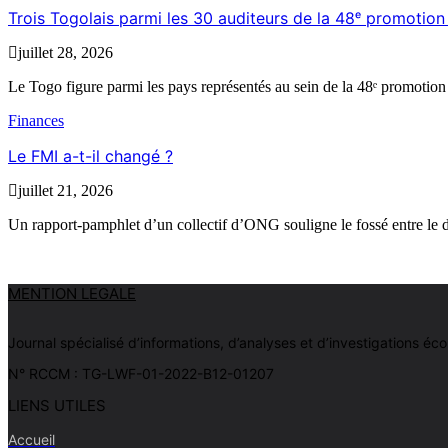
Trois Togolais parmi les 30 auditeurs de la 48ᵉ promoti
juillet 28, 2026
Le Togo figure parmi les pays représentés au sein de la 48ᵉ promotion
Finances
Le FMI a-t-il changé ?
juillet 21, 2026
Un rapport-pamphlet d’un collectif d’ONG souligne le fossé entre le d
MENTION LEGALE
Journal spécialisé d’informations, d’analyses et d’investigations
N° RCCM : TG-LWF-01-2022-B12-01207
LIENS UTILES
Accueil