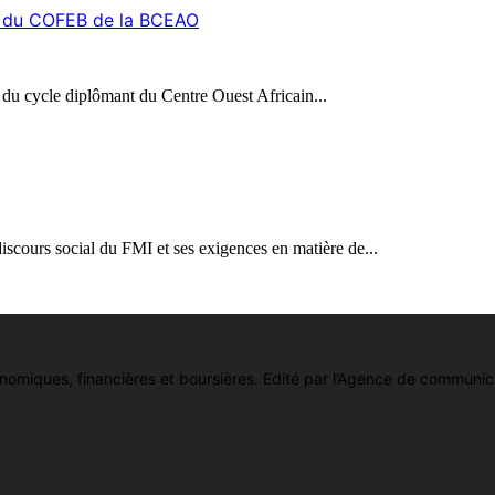
on du COFEB de la BCEAO
 du cycle diplômant du Centre Ouest Africain...
iscours social du FMI et ses exigences en matière de...
 économiques, financières et boursières. Edité par l’Agence de comm