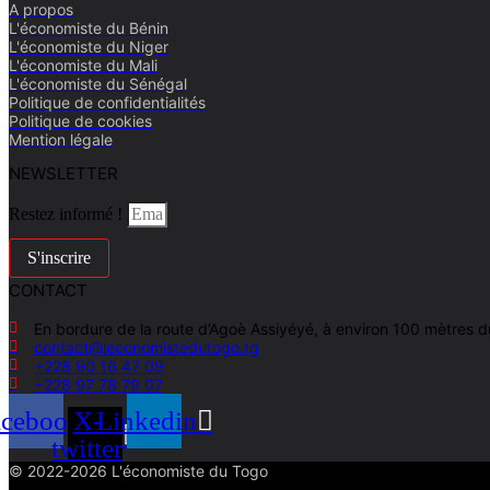
A propos
L'économiste du Bénin
L'économiste du Niger
L'économiste du Mali
L'économiste du Sénégal
Politique de confidentialités
Politique de cookies
Mention légale
NEWSLETTER
Restez informé !
S'inscrire
CONTACT
En bordure de la route d’Agoè Assiyéyé, à environ 100 mètres 
contact@leconomistedutogo.tg
+228 90 16 47 09
+228 97 78 79 07
acebook
X-
Linkedin
twitter
© 2022-2026 L'économiste du Togo