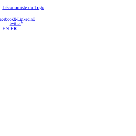
Léconomiste du Togo
acebook
X-
Linkedin
twitter
EN
FR