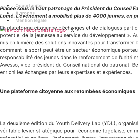
Opportunités
Placée sous le haut patronage du Président du Conseil F
A propos
Lomé. L’événement a mobilisé plus de 4000 jeunes, en pré
Mention légale
La plateforme citoyenne d’échanges et de dialogues partici
X
potentiel de la jeunesse au service du développement ». Au 
mis en lumière des solutions innovantes pour transformer l
comment le sport peut être un secteur économique porteur, 
responsabilité des jeunes dans le renforcement de l’unité n
Awesso, vice-président du Conseil national du patronat, 
enrichi les échanges par leurs expertises et expériences.
Une plateforme citoyenne aux retombées économiques
La deuxième édition du Youth Delivery Lab (YDL), organisée
véritable levier stratégique pour l’économie togolaise, en 