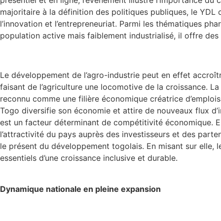
présentiel et en ligne, l’événement illustre l’importance d
majoritaire à la définition des politiques publiques, le YDL
l’innovation et l’entrepreneuriat. Parmi les thématiques ph
population active mais faiblement industrialisé, il offre de
Le développement de l’agro-industrie peut en effet accroîtr
faisant de l’agriculture une locomotive de la croissance. La
reconnu comme une filière économique créatrice d’emplois d
Togo diversifie son économie et attire de nouveaux flux d’in
est un facteur déterminant de compétitivité économique. En
l’attractivité du pays auprès des investisseurs et des part
le présent du développement togolais. En misant sur elle, le 
essentiels d’une croissance inclusive et durable.
Dynamique nationale en pleine expansion