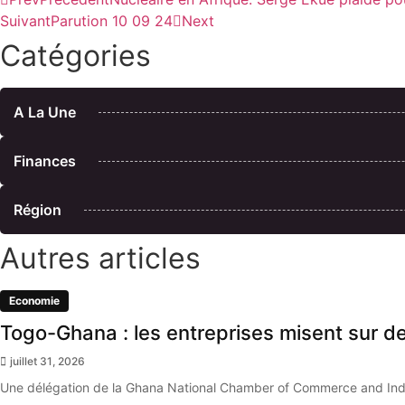
Suivant
Parution 10 09 24
Next
Catégories
A La Une
Finances
Région
Autres articles
Economie
Togo-Ghana : les entreprises misent sur 
juillet 31, 2026
Une délégation de la Ghana National Chamber of Commerce and Indu