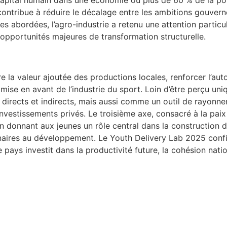
u capital humain dans une économie où plus de 60 % de la po
 contribue à réduire le décalage entre les ambitions gouverne
ares abordées, l’agro-industrie a retenu une attention parti
s opportunités majeures de transformation structurelle.
e la valeur ajoutée des productions locales, renforcer l’aut
 mise en avant de l’industrie du sport. Loin d’être perçu un
irects et indirects, mais aussi comme un outil de rayonnem
vestissements privés. Le troisième axe, consacré à la paix e
 donnant aux jeunes un rôle central dans la construction d’
enaires au développement. Le Youth Delivery Lab 2025 confir
pays investit dans la productivité future, la cohésion nationa