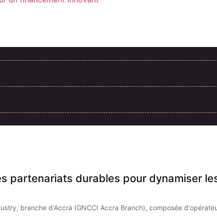
des partenariats durables pour dynamiser 
stry, branche d'Accra (GNCCI Accra Branch), composée d'opérateur