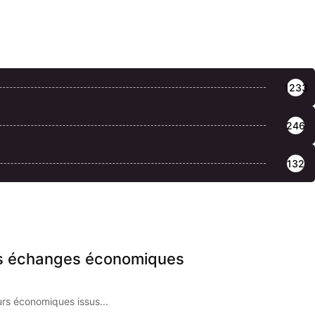
1233
246
132
les échanges économiques
s économiques issus...