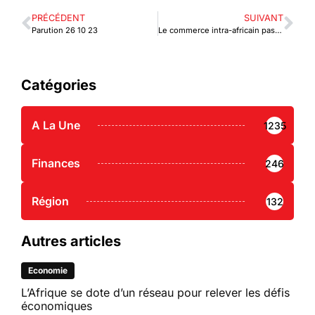
PRÉCÉDENT
SUIVANT
Parution 26 10 23
Le commerce intra-africain passe par Le Caire
Catégories
A La Une
1235
Finances
246
Région
132
Autres articles
Economie
L’Afrique se dote d’un réseau pour relever les défis
économiques