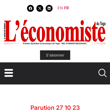
EN
FR
S'abonner
Parution 27 10 23