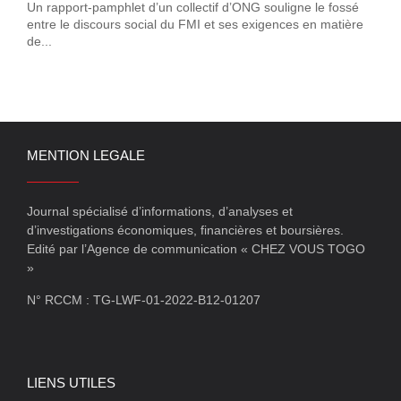
Un rapport-pamphlet d’un collectif d’ONG souligne le fossé
entre le discours social du FMI et ses exigences en matière
de...
MENTION LEGALE
Journal spécialisé d’informations, d’analyses et
d’investigations économiques, financières et boursières.
Edité par l’Agence de communication « CHEZ VOUS TOGO
»
N° RCCM : TG-LWF-01-2022-B12-01207
LIENS UTILES