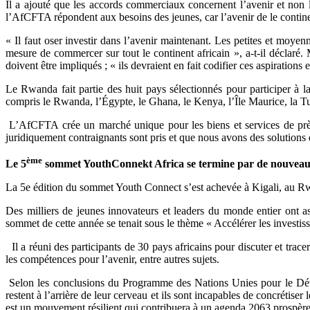
Il a ajouté que les accords commerciaux concernent l’avenir et non l
l’AfCFTA répondent aux besoins des jeunes, car l’avenir de le contine
« Il faut oser investir dans l’avenir maintenant. Les petites et moy
mesure de commercer sur tout le continent africain », a-t-il déclaré. 
doivent être impliqués ; « ils devraient en fait codifier ces aspiratio
Le Rwanda fait partie des huit pays sélectionnés pour participer à l
compris le Rwanda, l’Égypte, le Ghana, le Kenya, l’Île Maurice, la Tu
L’AfCFTA crée un marché unique pour les biens et services de près d
juridiquement contraignants sont pris et que nous avons des solutions d
ème
Le 5
sommet YouthConnekt Africa se termine par de nouveaux 
La 5e édition du sommet Youth Connect s’est achevée à Kigali, au Rw
Des milliers de jeunes innovateurs et leaders du monde entier ont a
sommet de cette année se tenait sous le thème « Accélérer les investisse
Il a réuni des participants de 30 pays africains pour discuter et trace
les compétences pour l’avenir, entre autres sujets.
Selon les conclusions du Programme des Nations Unies pour le Déve
restent à l’arrière de leur cerveau et ils sont incapables de concrétise
est un mouvement résilient qui contribuera à un agenda 2063 prospèr