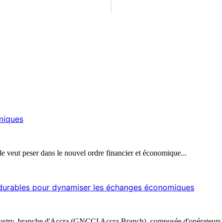
omiques
le veut peser dans le nouvel ordre financier et économique...
s durables pour dynamiser les échanges économiques
stry, branche d'Accra (GNCCI Accra Branch), composée d'opérateurs 