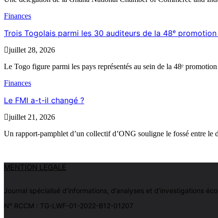
Finances
Trois Togolais parmi les 30 auditeurs de la 48ᵉ promoti
juillet 28, 2026
Le Togo figure parmi les pays représentés au sein de la 48ᵉ promotion
Finances
Le FMI a-t-il changé ?
juillet 21, 2026
Un rapport-pamphlet d’un collectif d’ONG souligne le fossé entre le d
MENTION LEGALE
Journal spécialisé d’informations, d’analyses et d’investigations
N° RCCM : TG-LWF-01-2022-B12-01207