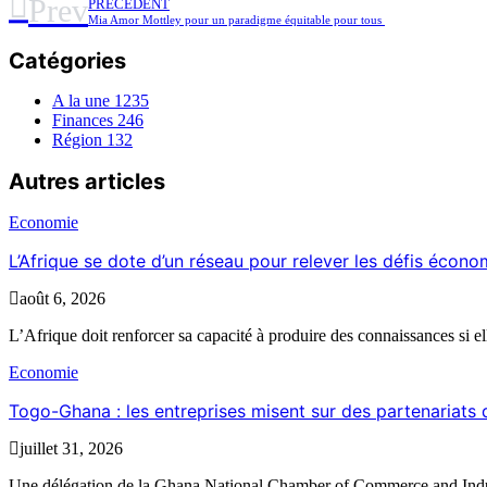
Prev
PRÉCÉDENT
Mia Amor Mottley pour un paradigme équitable pour tous
Catégories
A la une
1235
Finances
246
Région
132
Autres articles
Economie
L’Afrique se dote d’un réseau pour relever les défis écon
août 6, 2026
L’Afrique doit renforcer sa capacité à produire des connaissances si el
Economie
Togo-Ghana : les entreprises misent sur des partenariat
juillet 31, 2026
Une délégation de la Ghana National Chamber of Commerce and Indu