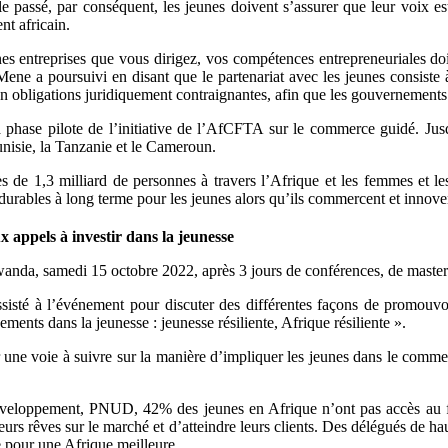
e passé, par conséquent, les jeunes doivent s’assurer que leur voix e
nt africain.
ennes entreprises que vous dirigez, vos compétences entrepreneuriales d
Mene a poursuivi en disant que le partenariat avec les jeunes consiste 
ns en obligations juridiquement contraignantes, afin que les gouvernement
a phase pilote de l’initiative de l’AfCFTA sur le commerce guidé. Jus
nisie, la Tanzanie et le Cameroun.
e 1,3 milliard de personnes à travers l’Afrique et les femmes et les
urables à long terme pour les jeunes alors qu’ils commercent et innovent
appels à investir dans la jeunesse
anda, samedi 15 octobre 2022, après 3 jours de conférences, de masterc
ssisté à l’événement pour discuter des différentes façons de promouvoi
ments dans la jeunesse : jeunesse résiliente, Afrique résiliente ».
r une voie à suivre sur la manière d’impliquer les jeunes dans le commerc
loppement, PNUD, 42% des jeunes en Afrique n’ont pas accès au finan
r leurs rêves sur le marché et d’atteindre leurs clients. Des délégués de
e pour une Afrique meilleure.