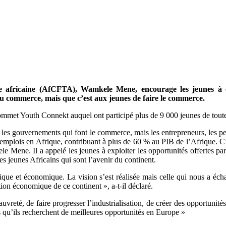
le africaine (AfCFTA), Wamkele Mene, encourage les jeunes à ex
 commerce, mais que c’est aux jeunes de faire le commerce.
ommet Youth Connekt auquel ont participé plus de 9 000 jeunes de tou
s gouvernements qui font le commerce, mais les entrepreneurs, les peti
mplois en Afrique, contribuant à plus de 60 % au PIB de l’Afrique. C’es
 Mene. Il a appelé les jeunes à exploiter les opportunités offertes pa
es jeunes Africains qui sont l’avenir du continent.
ique et économique. La vision s’est réalisée mais celle qui nous a éch
ion économique de ce continent », a-t-il déclaré.
eté, de faire progresser l’industrialisation, de créer des opportunités
s qu’ils recherchent de meilleures opportunités en Europe »