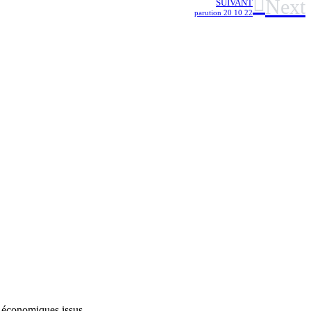
Next
SUIVANT
parution 20 10 22
économiques issus...