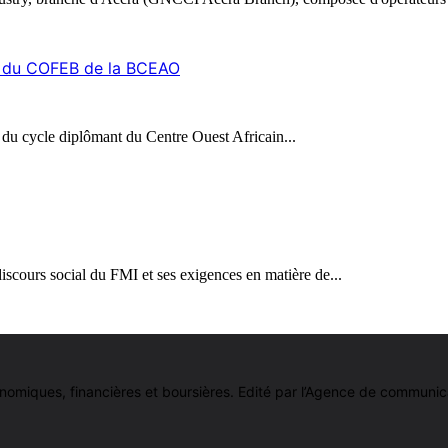
on du COFEB de la BCEAO
 du cycle diplômant du Centre Ouest Africain...
iscours social du FMI et ses exigences en matière de...
 économiques, financières et boursières. Edité par l’Agence de comm