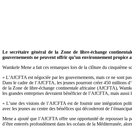
Le secrétaire général de la Zone de libre-échange continenta
gouvernements ne peuvent offrir qu’un environnement propice au
Wamkele Mene a fait ces remarques lors de la clôture du cinquième s
« L’AfCFTA est négociée par les gouvernements, mais ce ne sont pas le
Dans le cadre de l’AfCFTA, les jeunes pourront créer 450 millions d’e
de la Zone de libre-échange continentale africaine (AfCFTA), Wamkele
les grandes entreprises devraient bénéficier de l’AfCFTA, mais aussi l
« L’une des visions de l’AfCFTA est de fournir une intégration polit
avec les jeunes au centre des bénéfices qui découleront de l’émancipat
Mene a ajouté que l’AfCFTA offre une opportunité de repousser la pauvr
d’être enterrés profondément dans les océans de la Méditerranée, alor