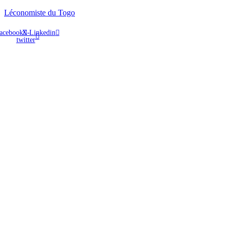
Léconomiste du Togo
acebook
X-
Linkedin
twitter