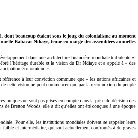
Sud, dont beaucoup étaient sous le joug du colonialisme au moment
 annuelle Babacar Ndiaye, tenue en marge des assemblées annuelles
développement dans une architecture financière mondiale turbulente ».
bré l’héritage durable et la vision du Dr Ndiaye et a appelé à « des
’émancipation économique ».
it référence à leur conviction commune que « les nations africaines et
ion de cette vision ne peut commencer que par la reconnexion du peuple
ces uniques ne sont pas prises en compte dans la prise de décision des
ons de Bretton Woods, elle a dit qu’elles ont été conçues à une époque
diale. Pour elle, les institutions mondiales doivent se rappeler leurs
u faible et intermédiaire, qui sont actuellement confrontés à de graves