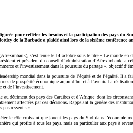
igurée pour refléter les besoins et la participation des pays du 
ottley de la Barbade a plaidé ainsi lors de la sixième conférence
 (Afreximbank), s’est tenue le 14 octobre sous le titre « Le monde en 
ésident et président du conseil d’administration d’Afreximbank, a célé
commerce et l’investissement dans la poursuite du partage », objectif d
eadership mondial dans la poursuite de l’équité et de l’égalité. Il a fa
-formes de prospérité économique aujourd’hui et à l’avenir. La réalisat
e et de l’investissement.
e au détriment des pays des Caraïbes et d’Afrique, dont les circonstan
rablement affectées par ces décisions. Rappelant la genèse des instituti
s pas ressentis ».
fléter le rôle croissant que jouent les pays du Sud dans l’économie mon
anière qui profite à tous les pays, mais en particulier aux pays à reven