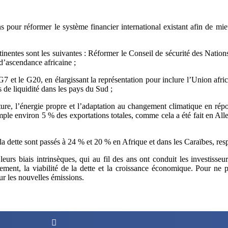
pour réformer le système financier international existant afin de mieu
tinentes sont les suivantes : Réformer le Conseil de sécurité des Nati
d’ascendance africaine ;
et le G20, en élargissant la représentation pour inclure l’Union africa
s de liquidité dans les pays du Sud ;
culture, l’énergie propre et l’adaptation au changement climatique en 
emple environ 5 % des exportations totales, comme cela a été fait en All
la dette sont passés à 24 % et 20 % en Afrique et dans les Caraïbes, re
eurs biais intrinsèques, qui au fil des ans ont conduit les investiss
ment, la viabilité de la dette et la croissance économique. Pour ne
r les nouvelles émissions.