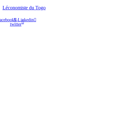
Léconomiste du Togo
acebook
X-
Linkedin
twitter