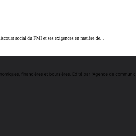
iscours social du FMI et ses exigences en matière de...
 économiques, financières et boursières. Edité par l’Agence de comm