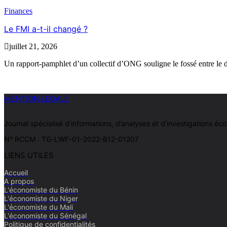
Finances
Le FMI a-t-il changé ?
juillet 21, 2026
Un rapport-pamphlet d’un collectif d’ONG souligne le fossé entre le d
MENTION LEGALE
Journal spécialisé d’informations, d’analyses et d’investigations
N° RCCM : TG-LWF-01-2022-B12-01207
LIENS UTILES
Accueil
A propos
L'économiste du Bénin
L'économiste du Niger
L'économiste du Mali
L'économiste du Sénégal
Politique de confidentialités