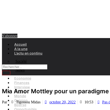
S'abonner
Accueil
A la une
L’actu en continu
Société
Evénements
News
Economie
Finances
Interview
Mia Amor Mottley pour un paradigme 
Région
Monde
Opinion
Par
Tigossou Midas
octobre 20, 2022
10:53
Pas 
Bourse
Opportunités