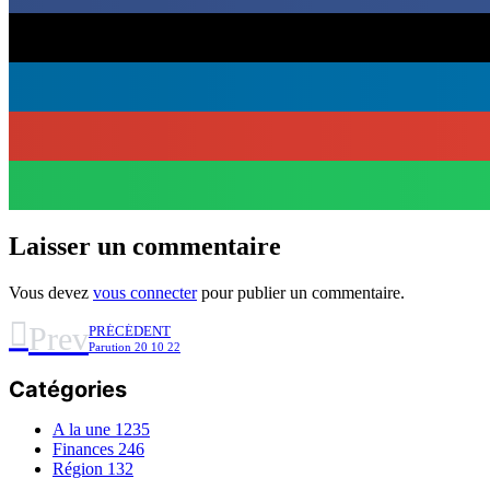
Laisser un commentaire
Vous devez
vous connecter
pour publier un commentaire.
Prev
PRÉCÉDENT
Parution 20 10 22
Catégories
A la une
1235
Finances
246
Région
132