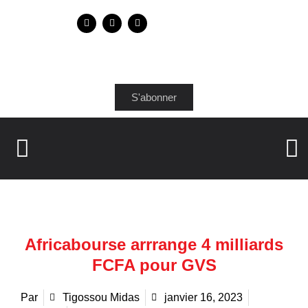
S'abonner
Africabourse arrrange 4 milliards
FCFA pour GVS
Par
Tigossou Midas
janvier 16, 2023