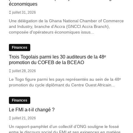
économiques
juillet 31, 2026
Une délégation de la Ghana National Chamber of Commerce
and Industry, branche d'Accra (GNCCI Accra Branch),
composée d'opérateurs économiques issus...
Finances
Trois Togolais parmi les 30 auditeurs de la 48ᵉ
promotion du COFEB de la BCEAO
juillet 28, 2026
Le Togo figure parmi les pays représentés au sein de la 48ᵉ
promotion du cycle diplômant du Centre Ouest Africain...
Finances
Le FMI a-t-il changé ?
juillet 21, 2026
Un rapport-pamphlet d’un collectif d’ONG souligne le fossé
entre le discours social du FMI et ses exigences en matière