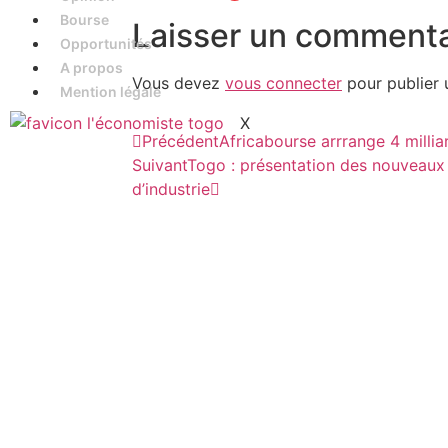
Bourse
Laisser un commenta
Opportunités
A propos
Vous devez
vous connecter
pour publier 
Mention légale
X
Précédent
Africabourse arrrange 4 mill
Suivant
Togo : présentation des nouveaux
d’industrie