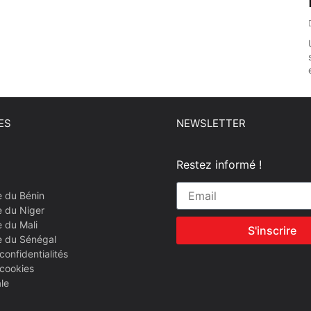
ES
NEWSLETTER
Restez informé !
e du Bénin
e du Niger
 du Mali
S'inscrire
e du Sénégal
confidentialités
 cookies
le