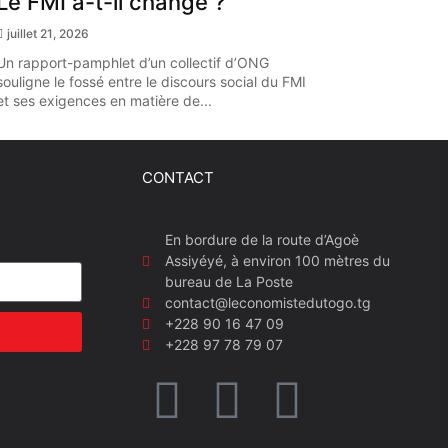
Le FMI a-t-il changé ?
juillet 21, 2026
Un rapport-pamphlet d’un collectif d’ONG
souligne le fossé entre le discours social du FMI
et ses exigences en matière de...
CONTACT
En bordure de la route d’Agoè
Assiyéyé, à environ 100 mètres du
bureau de La Poste
contact@leconomistedutogo.tg
+228 90 16 47 09
+228 97 78 79 07