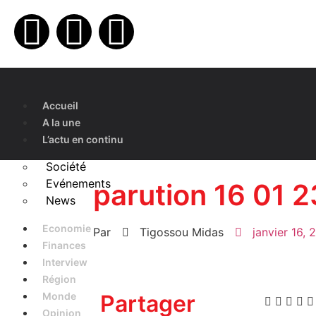
Accueil
A la une
L’actu en continu
Société
Evénements
parution 16 01 2
News
Economie
Par
Tigossou Midas
janvier 16, 
Finances
Interview
Région
Monde
Partager
Opinion