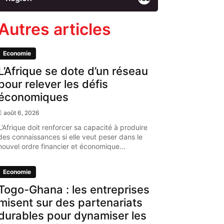
Autres articles
Economie
L’Afrique se dote d’un réseau
pour relever les défis
économiques
août 6, 2026
L’Afrique doit renforcer sa capacité à produire
des connaissances si elle veut peser dans le
nouvel ordre financier et économique...
Economie
Togo-Ghana : les entreprises
misent sur des partenariats
durables pour dynamiser les