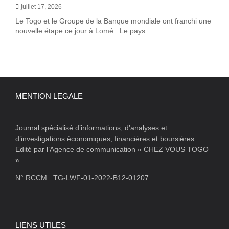
juillet 17, 2026
Le Togo et le Groupe de la Banque mondiale ont franchi une
nouvelle étape ce jour à Lomé. Le pays...
MENTION LEGALE
Journal spécialisé d’informations, d’analyses et
d’investigations économiques, financières et boursières.
Edité par l’Agence de communication « CHEZ VOUS TOGO
»
N° RCCM : TG-LWF-01-2022-B12-01207
LIENS UTILES