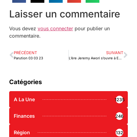
Laisser un commentaire
Vous devez
vous connecter
pour publier un
commentaire.
PRÉCÉDENT
SUIVANT
Parution 03 03 23
L’ère Jeremy Awori s’ouvre à Ecobank
Catégories
A La Une
1235
Finances
246
Région
132