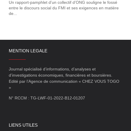
Un rapport-pamphlet d’un collectif d’ONG souligne le fossé
entre le discours social du FMI et ses exigences en matière
de...
MENTION LEGALE
Journal spécialisé d’informations, d’analyses et
d’investigations économiques, financières et boursières.
Edité par l’Agence de communication « CHEZ VOUS TOGO
»
N° RCCM : TG-LWF-01-2022-B12-01207
LIENS UTILES