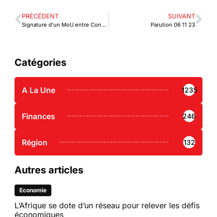
PRÉCÉDENT
SUIVANT
Signature d’un MoU entre Convention on Business Integrity (CBi) et Maritimafrica
Parution 06 11 23
Catégories
A La Une
1235
Finances
246
Région
132
Autres articles
Economie
L’Afrique se dote d’un réseau pour relever les défis
économiques