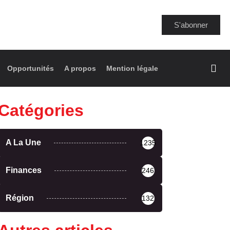
S'abonner
Opportunités
A propos
Mention légale
Catégories
A La Une
1235
Finances
246
Région
132