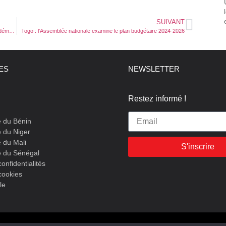
SUIVANT
Le premier salon agro-alimentaire et du financement agricole démarre demain
Togo : l’Assemblée nationale examine le plan budgétaire 2024-2026
LES
NEWSLETTER
Restez informé !
e du Bénin
 du Niger
 du Mali
S'inscrire
e du Sénégal
confidentialités
cookies
le