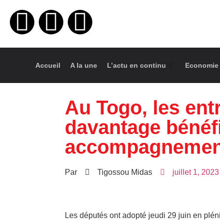
Accueil
A la une
L’actu en continu
Economie
Au Togo, les ent
davantage bénéfi
accompagnemen
Par
Tigossou Midas
juillet 1, 2023
Les députés ont adopté jeudi 29 juin en pléni