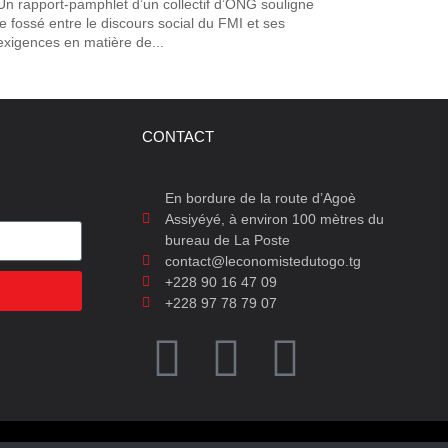
Un rapport-pamphlet d’un collectif d’ONG souligne
le fossé entre le discours social du FMI et ses
exigences en matière de...
CONTACT
En bordure de la route d’Agoè
Assiyéyé, à environ 100 mètres du
bureau de La Poste
contact@leconomistedutogo.tg
+228 90 16 47 09
+228 97 78 79 07