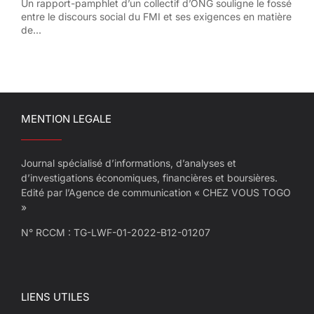
Un rapport-pamphlet d’un collectif d’ONG souligne le fossé
entre le discours social du FMI et ses exigences en matière
de...
MENTION LEGALE
Journal spécialisé d’informations, d’analyses et
d’investigations économiques, financières et boursières.
Edité par l’Agence de communication « CHEZ VOUS TOGO
»
N° RCCM : TG-LWF-01-2022-B12-01207
LIENS UTILES