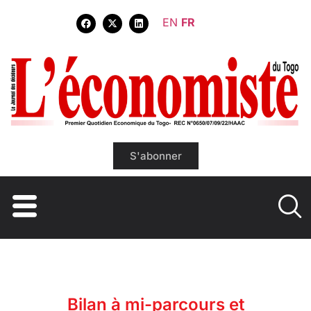
EN
FR
S'abonner
Bilan à mi-parcours et