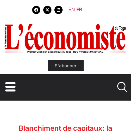
EN
FR
S'abonner
Blanchiment de capitaux: la