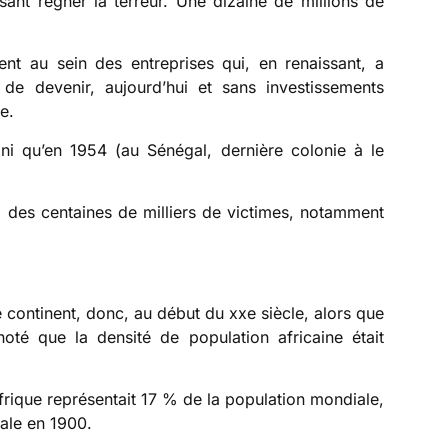
aisant régner la terreur. Une dizaine de millions de
ent au sein des entreprises qui, en renaissant, a
de devenir, aujourd’hui et sans investissements
e.
fini qu’en 1954 (au Sénégal, dernière colonie à le
îna des centaines de milliers de victimes, notamment
le continent, donc, au début du xxe siècle, alors que
té que la densité de population africaine était
’Afrique représentait 17 % de la population mondiale,
ale en 1900.