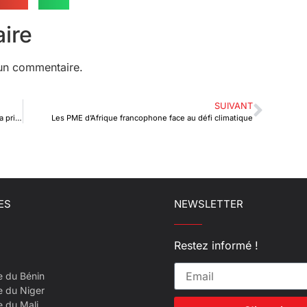
ire
un commentaire.
SUIVANT
La coopération entrepreneuriale, sujet de discussion à la primature
Les PME d’Afrique francophone face au défi climatique
ES
NEWSLETTER
Restez informé !
e du Bénin
e du Niger
e du Mali