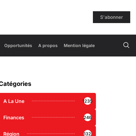
S'abonner
Opportunités
A propos
Mention légale
Catégories
A La Une
1235
Finances
246
Région
132