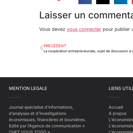
Laisser un commenta
Vous devez
vous connecter
pour publier 
PRÉCÉDENT
MENTION LEGALE
LIENS UTIL
Journal spécialisé d’informations,
Accueil
d’analyses et d’investigations
A propos
économiques, financières et boursières.
L'économist
Edité par l’Agence de communication «
L'économist
CHEZ VOUS TOGO »
L'économist