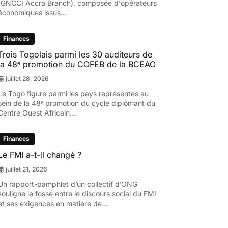
(GNCCI Accra Branch), composée d'opérateurs
économiques issus...
Finances
Trois Togolais parmi les 30 auditeurs de
la 48ᵉ promotion du COFEB de la BCEAO
juillet 28, 2026
Le Togo figure parmi les pays représentés au
sein de la 48ᵉ promotion du cycle diplômant du
Centre Ouest Africain...
Finances
Le FMI a-t-il changé ?
juillet 21, 2026
Un rapport-pamphlet d’un collectif d’ONG
souligne le fossé entre le discours social du FMI
et ses exigences en matière de...