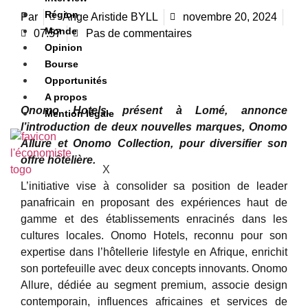
Région
Par
Ange Aristide BYLL
novembre 20, 2024
Monde
07:57
Pas de commentaires
Opinion
Bourse
Opportunités
A propos
Onomo Hotels, présent à Lomé, annonce
Mention légale
l’introduction de deux nouvelles marques, Onomo
Allure et Onomo Collection, pour diversifier son
offre hôtelière.
X
L’initiative vise à consolider sa position de leader
panafricain en proposant des expériences haut de
gamme et des établissements enracinés dans les
cultures locales. Onomo Hotels, reconnu pour son
expertise dans l’hôtellerie lifestyle en Afrique, enrichit
son portefeuille avec deux concepts innovants. Onomo
Allure, dédiée au segment premium, associe design
contemporain, influences africaines et services de