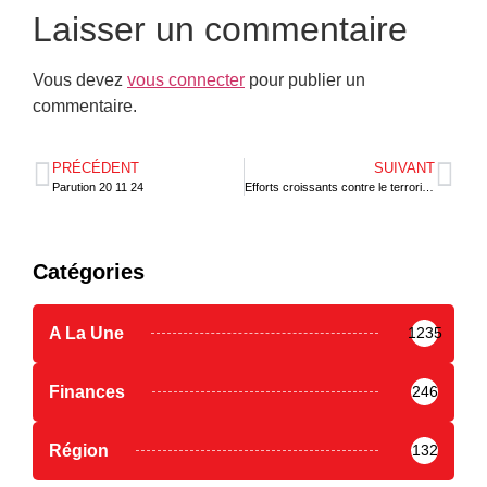
Laisser un commentaire
Vous devez
vous connecter
pour publier un
commentaire.
PRÉCÉDENT
SUIVANT
Parution 20 11 24
Efforts croissants contre le terrorisme dans le Nord Togo
Catégories
A La Une
1235
Finances
246
Région
132