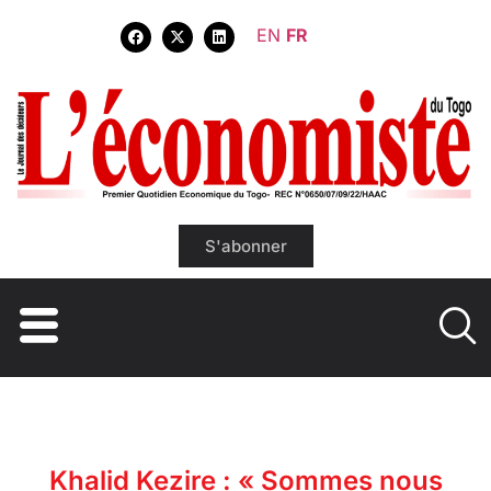
EN
FR
S'abonner
Khalid Kezire : « Sommes nous