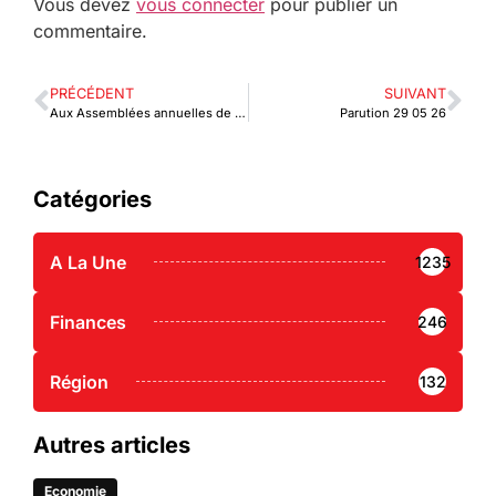
Vous devez
vous connecter
pour publier un
commentaire.
PRÉCÉDENT
SUIVANT
Aux Assemblées annuelles de la BAD, la BOAD met en avant ses ambitions et projets de développement
Parution 29 05 26
Catégories
A La Une
1235
Finances
246
Région
132
Autres articles
Economie