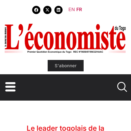
EN
FR
S'abonner
Le leader togolais de la