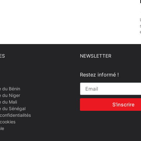
ES
NEWSLETTER
Restez informé !
e du Bénin
e du Niger
 du Mali
S'inscrire
e du Sénégal
confidentialités
 cookies
le