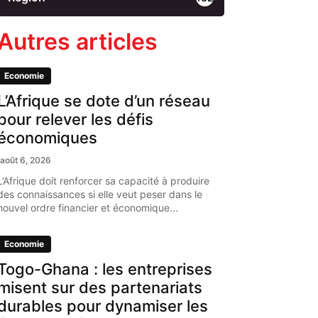
Autres articles
Economie
L’Afrique se dote d’un réseau
pour relever les défis
économiques
août 6, 2026
L’Afrique doit renforcer sa capacité à produire
des connaissances si elle veut peser dans le
nouvel ordre financier et économique...
Economie
Togo-Ghana : les entreprises
misent sur des partenariats
durables pour dynamiser les