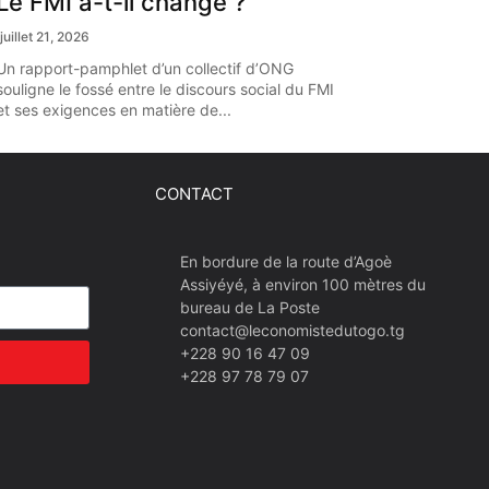
Le FMI a-t-il changé ?
juillet 21, 2026
Un rapport-pamphlet d’un collectif d’ONG
souligne le fossé entre le discours social du FMI
et ses exigences en matière de...
CONTACT
En bordure de la route d’Agoè
Assiyéyé, à environ 100 mètres du
bureau de La Poste
contact@leconomistedutogo.tg
+228 90 16 47 09
+228 97 78 79 07