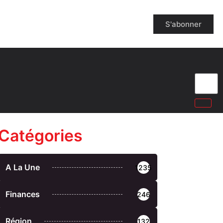
S'abonner
Catégories
A La Une
1235
Finances
246
Région
132