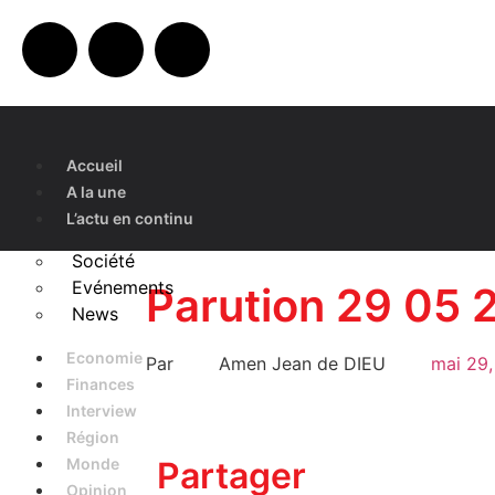
Accueil
A la une
L’actu en continu
Société
Evénements
Parution 29 05 
News
Economie
Par
Amen Jean de DIEU
mai 29
Finances
Interview
Région
Monde
Partager
Opinion