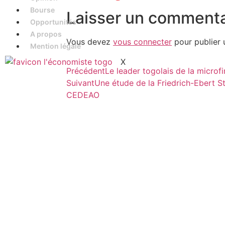
Bourse
Laisser un commenta
Opportunités
A propos
Vous devez
vous connecter
pour publier 
Mention légale
X
Précédent
Le leader togolais de la micro
Suivant
Une étude de la Friedrich-Ebert St
CEDEAO