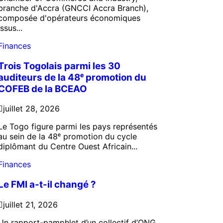
branche d'Accra (GNCCI Accra Branch),
composée d'opérateurs économiques
issus...
Finances
Trois Togolais parmi les 30
auditeurs de la 48ᵉ promotion du
COFEB de la BCEAO
juillet 28, 2026
Le Togo figure parmi les pays représentés
au sein de la 48ᵉ promotion du cycle
diplômant du Centre Ouest Africain...
Finances
Le FMI a-t-il changé ?
juillet 21, 2026
Un rapport-pamphlet d’un collectif d’ONG