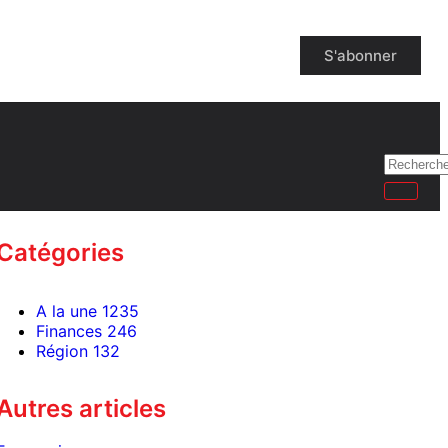
S'abonner
Catégories
A la une
1235
Finances
246
Région
132
Autres articles