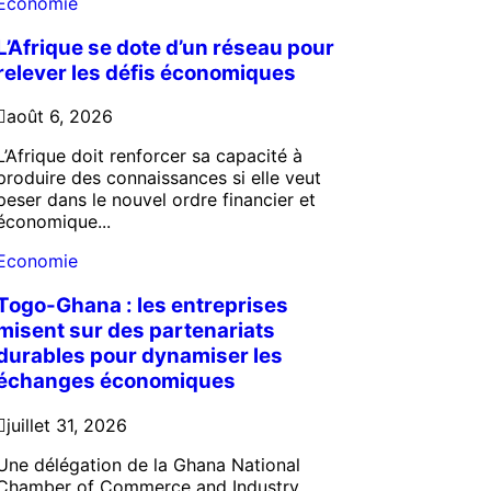
Economie
L’Afrique se dote d’un réseau pour
relever les défis économiques
août 6, 2026
L’Afrique doit renforcer sa capacité à
produire des connaissances si elle veut
peser dans le nouvel ordre financier et
économique...
Economie
Togo-Ghana : les entreprises
misent sur des partenariats
durables pour dynamiser les
échanges économiques
juillet 31, 2026
Une délégation de la Ghana National
Chamber of Commerce and Industry,