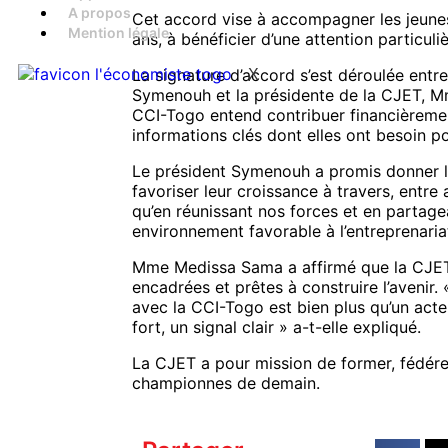
A propos
Cet accord vise à accompagner les jeunes 
Mention légale
ans, à bénéficier d’une attention particuli
La signature d’accord s’est déroulée entr
X
Symenouh et la présidente de la CJET, Mm
CCI-Togo entend contribuer financièrement
informations clés dont elles ont besoin po
Le président Symenouh a promis donner le
favoriser leur croissance à travers, entr
qu’en réunissant nos forces et en partag
environnement favorable à l’entreprenaria
Mme Medissa Sama a affirmé que la CJET 
encadrées et prêtes à construire l’avenir.
avec la CCI-Togo est bien plus qu’un acte 
fort, un signal clair » a-t-elle expliqué.
La CJET a pour mission de former, fédére
championnes de demain.