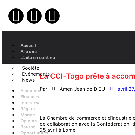
Accueil
A la une
L’actu en continu
Société
Evénements
La CCI-Togo prête à accom
News
Par
Amen Jean de DIEU
avril 2
Economie
Finances
Interview
Région
Monde
La Chambre de commerce et d’industrie d
Opinion
de collaboration avec la Confédération d
Bourse
25 avril à Lomé.
Opportunités