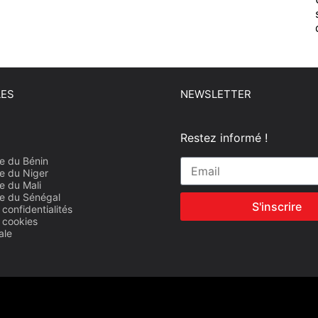
LES
NEWSLETTER
Restez informé !
e du Bénin
e du Niger
e du Mali
e du Sénégal
S'inscrire
 confidentialités
e cookies
ale