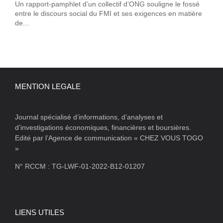
Un rapport-pamphlet d’un collectif d’ONG souligne le fossé
entre le discours social du FMI et ses exigences en matière
de...
MENTION LEGALE
Journal spécialisé d’informations, d’analyses et
d’investigations économiques, financières et boursières.
Edité par l’Agence de communication « CHEZ VOUS TOGO
»
N° RCCM : TG-LWF-01-2022-B12-01207
LIENS UTILES