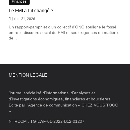
Finances
Le FMI a-t-il changé ?
juillet 21, 2026
Un rapport-pamphlet d’un collectif d’ONG souligne le fossé
entre le discours social du FMI et ses exigences en matière
de...
MENTION LEGALE
Journal spécialisé d’informations, d’analyses et
d’investigations économiques, financières et boursières.
Edité par l’Agence de communication « CHEZ VOUS TOGO
»
N° RCCM : TG-LWF-01-2022-B12-01207