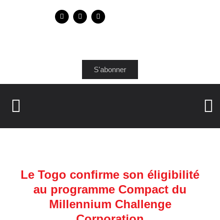
S'abonner
Le Togo confirme son éligibilité
au programme Compact du
Millennium Challenge
Corporation