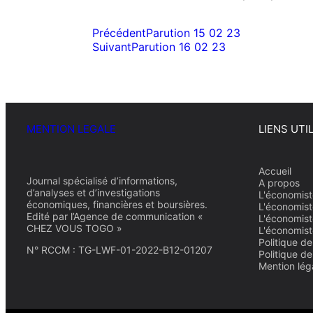
Précédent
Parution 15 02 23
Suivant
Parution 16 02 23
MENTION LEGALE
LIENS UTI
Accueil
Journal spécialisé d’informations,
A propos
d’analyses et d’investigations
L'économist
économiques, financières et boursières.
L'économist
Edité par l’Agence de communication «
L'économist
CHEZ VOUS TOGO »
L'économist
Politique de
N° RCCM : TG-LWF-01-2022-B12-01207
Politique d
Mention lég