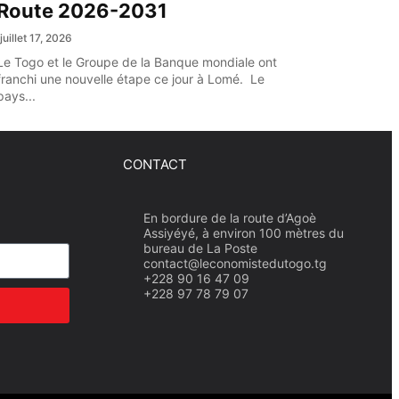
Route 2026-2031
juillet 17, 2026
Le Togo et le Groupe de la Banque mondiale ont
franchi une nouvelle étape ce jour à Lomé. Le
pays...
CONTACT
En bordure de la route d’Agoè
Assiyéyé, à environ 100 mètres du
bureau de La Poste
contact@leconomistedutogo.tg
+228 90 16 47 09
+228 97 78 79 07