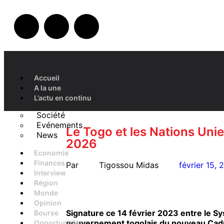
Accueil
A la une
L’actu en continu
Société
Evénements
Le Togo et les Nations Uni
News
2026
Economie
Finances
Par
Tigossou Midas
février 15, 
Interview
Région
Monde
Opinion
Signature ce 14 février 2023 entre le S
Bourse
gouvernement togolais du nouveau Cad
Opportunités