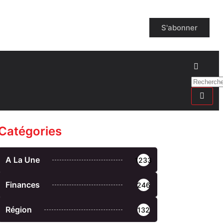
S'abonner
Catégories
A La Une
1233
Finances
246
Région
132