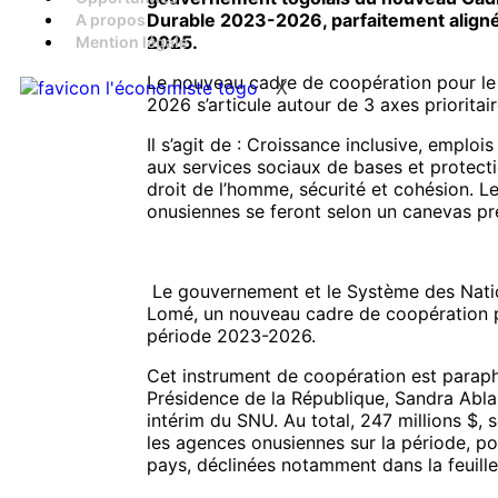
Durable 2023-2026, parfaitement aligné s
A propos
2025.
Mention légale
Le nouveau cadre de coopération pour le
X
2026 s’articule autour de 3 axes priorita
Il s’agit de : Croissance inclusive, emplo
aux services sociaux de bases et protecti
droit de l’homme, sécurité et cohésion. L
onusiennes se feront selon un canevas pré
Le gouvernement et le Système des Nation
Lomé, un nouveau cadre de coopération p
période 2023-2026.
Cet instrument de coopération est paraphé
Présidence de la République, Sandra Abl
intérim du SNU. Au total, 247 millions $, 
les agences onusiennes sur la période, po
pays, déclinées notamment dans la feuill