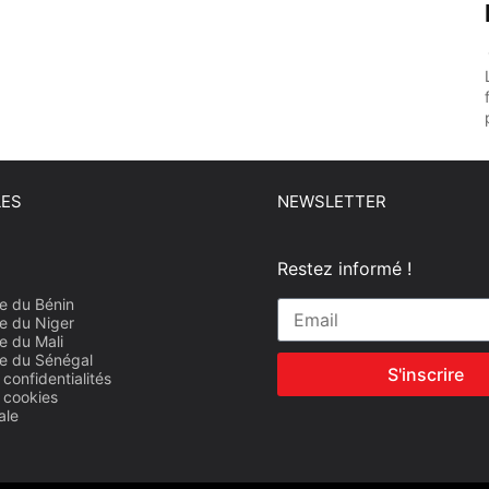
LES
NEWSLETTER
Restez informé !
e du Bénin
e du Niger
e du Mali
e du Sénégal
S'inscrire
 confidentialités
e cookies
ale