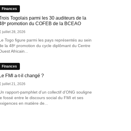
Finances
Trois Togolais parmi les 30 auditeurs de la
48ᵉ promotion du COFEB de la BCEAO
juillet 28, 2026
Le Togo figure parmi les pays représentés au sein
de la 48ᵉ promotion du cycle diplômant du Centre
Ouest Africain...
Finances
Le FMI a-t-il changé ?
juillet 21, 2026
Un rapport-pamphlet d’un collectif d’ONG souligne
le fossé entre le discours social du FMI et ses
exigences en matière de...