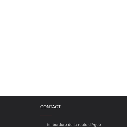
CONTACT
En bordure de la route d’Agoè