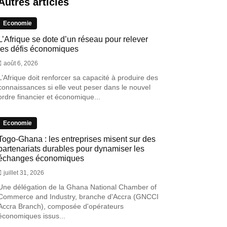
Autres articles
Economie
L’Afrique se dote d’un réseau pour relever
les défis économiques
août 6, 2026
L’Afrique doit renforcer sa capacité à produire des
connaissances si elle veut peser dans le nouvel
ordre financier et économique...
Economie
Togo-Ghana : les entreprises misent sur des
partenariats durables pour dynamiser les
échanges économiques
juillet 31, 2026
Une délégation de la Ghana National Chamber of
Commerce and Industry, branche d'Accra (GNCCI
Accra Branch), composée d'opérateurs
économiques issus...