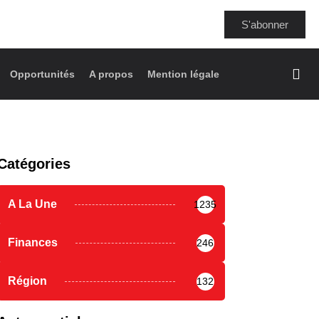
S'abonner
Opportunités
A propos
Mention légale
Catégories
A La Une
1235
Finances
246
Région
132