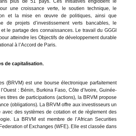
ns plus de 51 pays. Ces initiatives englobent le
ur une croissance verte, le soutien technique, le
tion et la mise en œuvre de politiques, ainsi que
ine de projets d’investissement verts bancables, le
s et le partage des connaissances. Le travail du GGGI
pour atteindre les Objectifs de développement durable
tional à l’Accord de Paris.
 de capitalisation.
es (BRVM) est une bourse électronique parfaitement
l’Ouest : Bénin, Burkina Faso, Côte d’Ivoire, Guinée-
les titres de participations (actions), la BRVM propose
éance (obligations). La BRVM offre aux investisseurs un
 avec des systèmes de cotation et de règlement des
ologie. La BRVM est membre de l’African Securities
Federation of Exchanges (WFE). Elle est classée dans