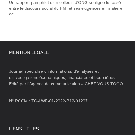
Un rapport-pamphlet d’un collectif d’ONG souligne le fossé
entre le discours social du FMI et ses exigences en matière
de...
MENTION LEGALE
Journal spécialisé d’informations, d’analyses et
d’investigations économiques, financières et boursières.
Edité par l’Agence de communication « CHEZ VOUS TOGO
»
N° RCCM : TG-LWF-01-2022-B12-01207
LIENS UTILES