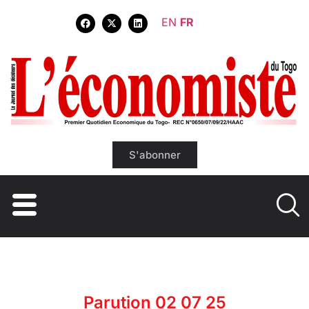
EN
FR
S'abonner
Parution 02 07 25