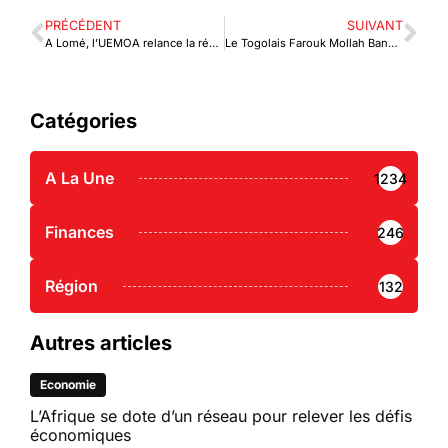
PRÉCÉDENT
SUIVANT
A Lomé, l’UEMOA relance la régulation vétérinaire
Le Togolais Farouk Mollah Banna, nouveau représentant de la Banque mondiale au Tchad
Catégories
A La Une
1234
Finances
246
Région
132
Autres articles
Economie
L’Afrique se dote d’un réseau pour relever les défis
économiques