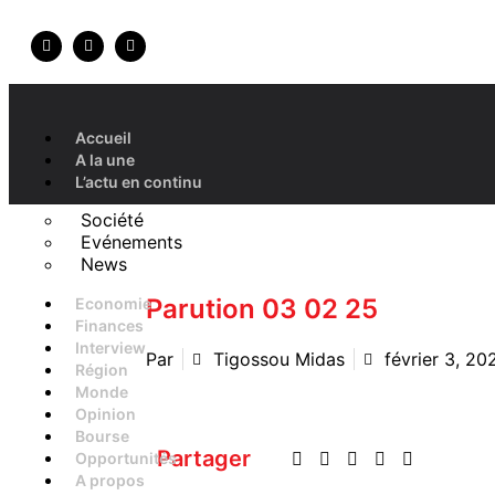
Accueil
A la une
L’actu en continu
Société
Evénements
News
Parution 03 02 25
Economie
Finances
Interview
Par
Tigossou Midas
février 3, 20
Région
Monde
Opinion
Bourse
Partager
Opportunités
A propos