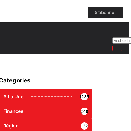
S'abonner
Catégories
A La Une
1235
Finances
246
Région
132