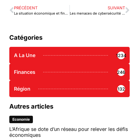
PRÉCÉDENT
SUIVANT
La situation économique et financière du Togo vue de Paris
Les menaces de cybersécurité sur le secteur financier
Catégories
A La Une
1234
Finances
246
Région
132
Autres articles
Economie
L’Afrique se dote d’un réseau pour relever les défis
économiques