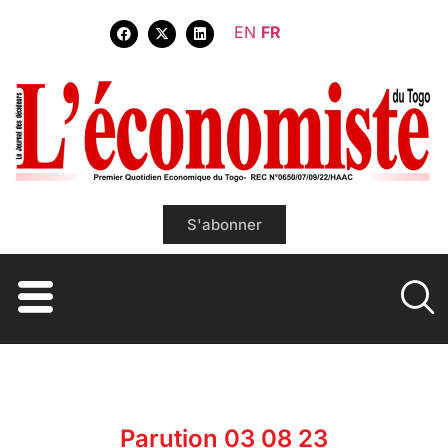
EN
FR
S'abonner
Parution 03 08 23