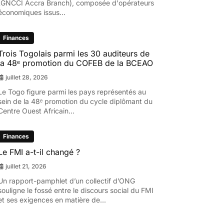
(GNCCI Accra Branch), composée d'opérateurs
économiques issus...
Finances
Trois Togolais parmi les 30 auditeurs de
la 48ᵉ promotion du COFEB de la BCEAO
juillet 28, 2026
Le Togo figure parmi les pays représentés au
sein de la 48ᵉ promotion du cycle diplômant du
Centre Ouest Africain...
Finances
Le FMI a-t-il changé ?
juillet 21, 2026
Un rapport-pamphlet d’un collectif d’ONG
souligne le fossé entre le discours social du FMI
et ses exigences en matière de...