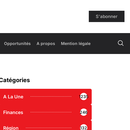
S'abonner
Opportunités
A propos
Mention légale
Catégories
A La Une
1235
Finances
246
Région
132