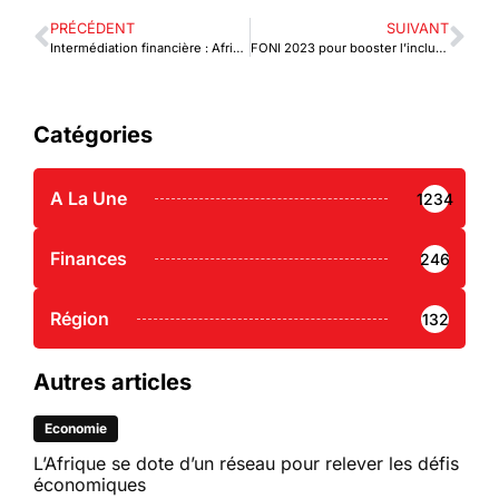
PRÉCÉDENT
SUIVANT
Intermédiation financière : Afrik Créances ouvre ses portes à Lomé
FONI 2023 pour booster l’inclusion financière
Catégories
A La Une
1234
Finances
246
Région
132
Autres articles
Economie
L’Afrique se dote d’un réseau pour relever les défis
économiques