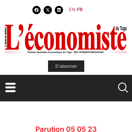
EN
FR
S'abonner
Parution 05 05 23