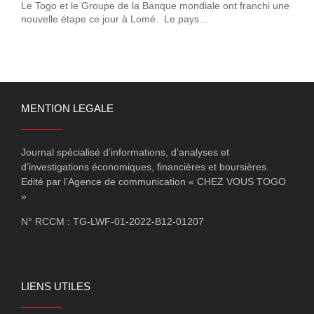
Le Togo et le Groupe de la Banque mondiale ont franchi une
nouvelle étape ce jour à Lomé. Le pays...
MENTION LEGALE
Journal spécialisé d’informations, d’analyses et
d’investigations économiques, financières et boursières.
Edité par l’Agence de communication « CHEZ VOUS TOGO
»
N° RCCM : TG-LWF-01-2022-B12-01207
LIENS UTILES