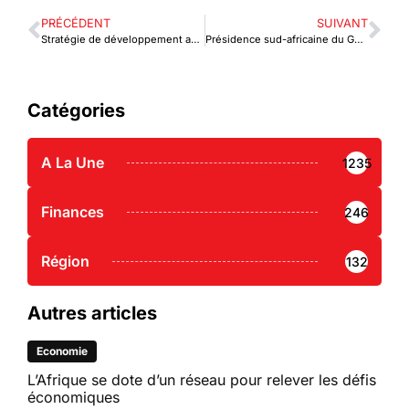
PRÉCÉDENT
SUIVANT
Stratégie de développement agricole: Le Togo vise à doubler sa production de café d’ici 2030
Présidence sud-africaine du G20 en 2025 : Un moment charnière pour le pays et l’Afrique
Catégories
A La Une
1235
Finances
246
Région
132
Autres articles
Economie
L’Afrique se dote d’un réseau pour relever les défis
économiques