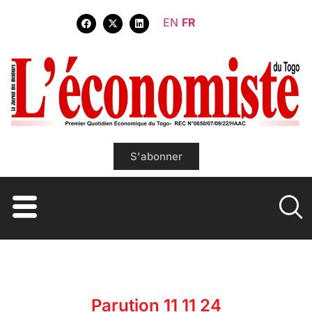
EN
FR
S'abonner
Parution 11 11 24