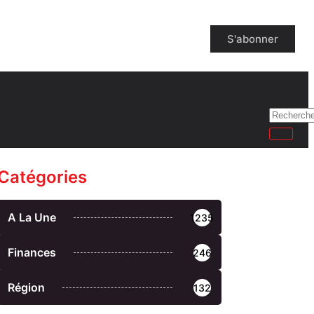
S'abonner
Catégories
A La Une
1235
Finances
246
Région
132