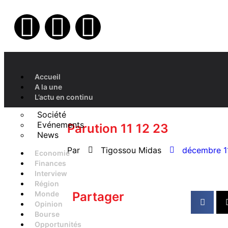
Accueil
A la une
L’actu en continu
Société
Evénements
Parution 11 12 23
News
Par
Tigossou Midas
décembre 1
Economie
Finances
Interview
Région
Monde
Partager
Opinion
Bourse
Opportunités