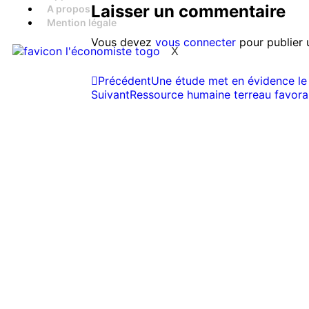
Laisser un commentaire
A propos
Mention légale
Vous devez
vous connecter
pour publier 
X
Précédent
Une étude met en évidence le r
Suivant
Ressource humaine terreau favorab