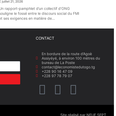
juillet 21, 2026
Un rapport-pamphlet d’un collectif d’ONG
souligne le fossé entre le discours social du FMI
et ses exigences en matière de...
CONTACT
En bordure de la route d’Agoè
Assiyéyé, à environ 100 mètres du
bureau de La Poste
contact@leconomistedutogo.tg
+228 90 16 47 09
+228 97 78 79 07
Site réalisé par NEUF SEPT