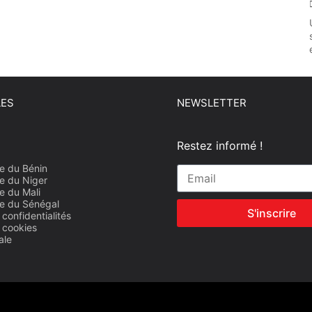
LES
NEWSLETTER
Restez informé !
e du Bénin
e du Niger
e du Mali
e du Sénégal
S'inscrire
 confidentialités
e cookies
ale