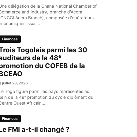
Une délégation de la Ghana National Chamber of
Commerce and Industry, branche d'Accra
(GNCCI Accra Branch), composée d'opérateurs
économiques issus...
Finances
Trois Togolais parmi les 30
auditeurs de la 48ᵉ
promotion du COFEB de la
BCEAO
juillet 28, 2026
Le Togo figure parmi les pays représentés au
sein de la 48ᵉ promotion du cycle diplômant du
Centre Ouest Africain...
Finances
Le FMI a-t-il changé ?