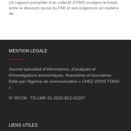
Un rapport-pamphlet d’un collectif d’ONG souligne le fossé
entre le discours social du FMI et ses exigences en matière
de...
MENTION LEGALE
Journal spécialisé d’informations, d’analyses et
d’investigations économiques, financières et boursières.
Edité par l’Agence de communication « CHEZ VOUS TOGO
»
N° RCCM : TG-LWF-01-2022-B12-01207
LIENS UTILES