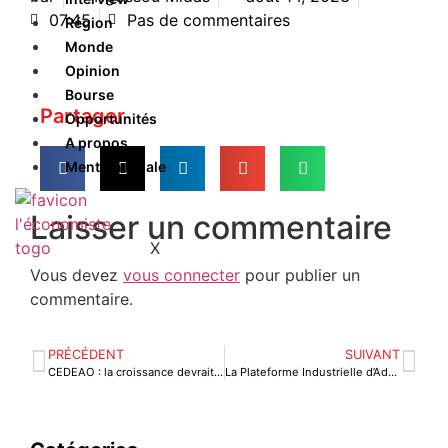
07:45
Pas de commentaires
Région
Monde
Opinion
Bourse
Partager
Opportunités
A propos
Mention légale
Laisser un commentaire
X
Vous devez
vous connecter
pour publier un
commentaire.
PRÉCÉDENT
SUIVANT
CEDEAO : la croissance devrait atteindre 4,1 % en 2023
La Plateforme Industrielle d’Adétikopé va exporter aux Etats-Unis