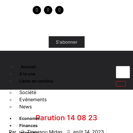
S'abonner
Accueil
A la une
L’actu en continu
Société
Evénements
News
Parution 14 08 23
Economie
Finances
Par
Tigossou Midas
août 14, 2023
Interview