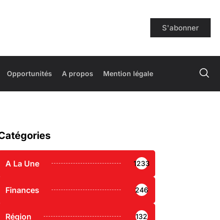
S'abonner
Opportunités
A propos
Mention légale
Catégories
A La Une
1233
Finances
246
Région
132