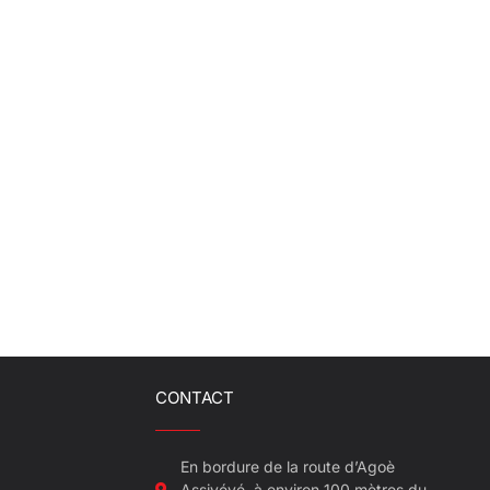
CONTACT
En bordure de la route d’Agoè
Assiyéyé, à environ 100 mètres du