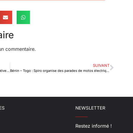
ire
un commentaire.
SUIVANT
Financement des créances, assurance-crédit : Une initiative conjointe BCEAO-AFREXIMBANK-FCI
Bénin – Togo : Spiro organise des parades de motos électriques
ES
NEWSLETTER
Restez informé !