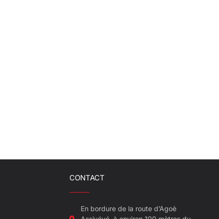
CONTACT
En bordure de la route d’Agoè
Assiyéyé, à environ 100 mètres du