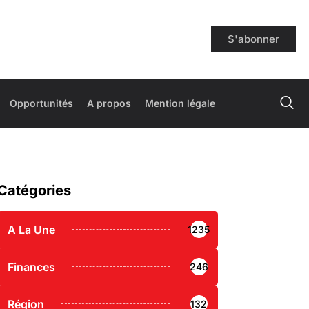
S'abonner
Opportunités
A propos
Mention légale
Catégories
A La Une
1235
Finances
246
Région
132