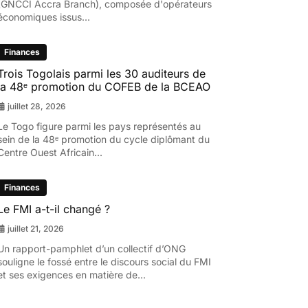
(GNCCI Accra Branch), composée d'opérateurs
économiques issus...
Finances
Trois Togolais parmi les 30 auditeurs de
la 48ᵉ promotion du COFEB de la BCEAO
juillet 28, 2026
Le Togo figure parmi les pays représentés au
sein de la 48ᵉ promotion du cycle diplômant du
Centre Ouest Africain...
Finances
Le FMI a-t-il changé ?
juillet 21, 2026
Un rapport-pamphlet d’un collectif d’ONG
souligne le fossé entre le discours social du FMI
et ses exigences en matière de...