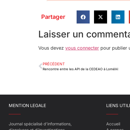
Partager
Laisser un commenta
Vous devez
vous connecter
pour publier 
PRÉCÉDENT
Rencontre entre les API de la CEDEAO à Lomé￼
MENTION LEGALE
LIENS UTIL
Journal spécialisé d’informations,
Accueil
d’analyses et d’investigations
A propos