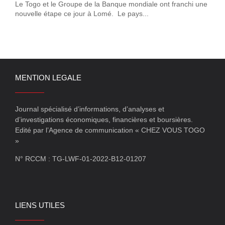
Le Togo et le Groupe de la Banque mondiale ont franchi une
nouvelle étape ce jour à Lomé. Le pays...
MENTION LEGALE
Journal spécialisé d’informations, d’analyses et
d’investigations économiques, financières et boursières.
Edité par l’Agence de communication « CHEZ VOUS TOGO
»
N° RCCM : TG-LWF-01-2022-B12-01207
LIENS UTILES