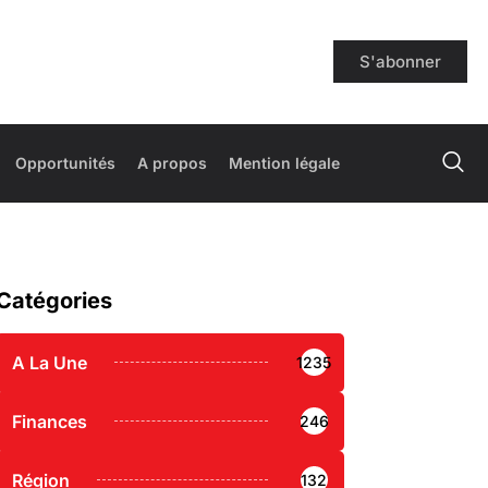
S'abonner
Opportunités
A propos
Mention légale
Catégories
A La Une
1235
Finances
246
Région
132