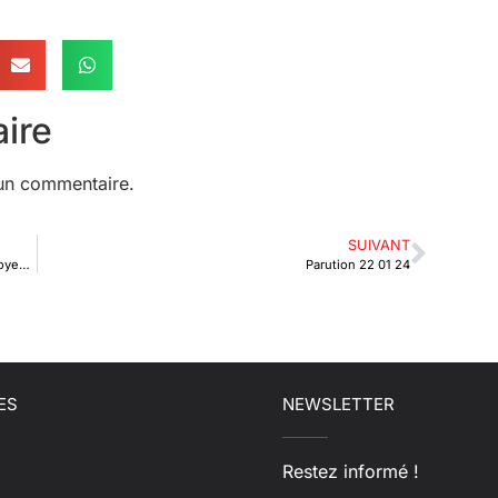
ire
un commentaire.
SUIVANT
L’offre de services de l’« hôpital » des Très Petites et Moyennes Entreprises
Parution 22 01 24
ES
NEWSLETTER
Restez informé !