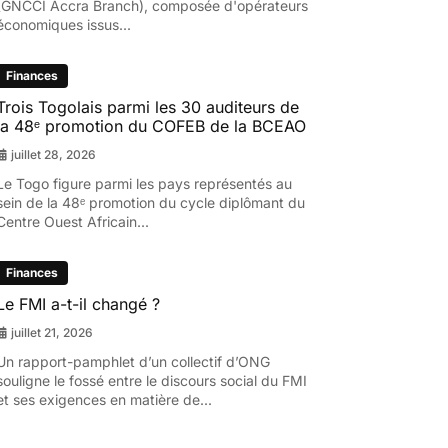
(GNCCI Accra Branch), composée d'opérateurs
économiques issus...
Finances
Trois Togolais parmi les 30 auditeurs de
la 48ᵉ promotion du COFEB de la BCEAO
juillet 28, 2026
Le Togo figure parmi les pays représentés au
sein de la 48ᵉ promotion du cycle diplômant du
Centre Ouest Africain...
Finances
Le FMI a-t-il changé ?
juillet 21, 2026
Un rapport-pamphlet d’un collectif d’ONG
souligne le fossé entre le discours social du FMI
et ses exigences en matière de...