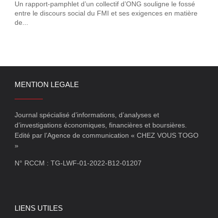
Un rapport-pamphlet d’un collectif d’ONG souligne le fossé
entre le discours social du FMI et ses exigences en matière
de...
MENTION LEGALE
Journal spécialisé d’informations, d’analyses et
d’investigations économiques, financières et boursières.
Edité par l’Agence de communication « CHEZ VOUS TOGO
»
N° RCCM : TG-LWF-01-2022-B12-01207
LIENS UTILES