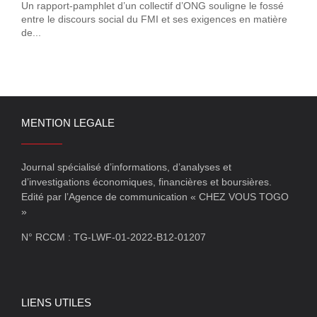
Un rapport-pamphlet d’un collectif d’ONG souligne le fossé
entre le discours social du FMI et ses exigences en matière
de...
MENTION LEGALE
Journal spécialisé d’informations, d’analyses et
d’investigations économiques, financières et boursières.
Edité par l’Agence de communication « CHEZ VOUS TOGO
»
N° RCCM : TG-LWF-01-2022-B12-01207
LIENS UTILES