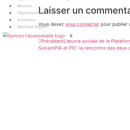
Bourse
Laisser un commenta
Opportunités
A propos
Vous devez
vous connecter
pour publier 
Mention légale
X
Précédent
L’œuvre sociale de la Platefor
Suivant
PIA et PIC: la rencontre des deux 