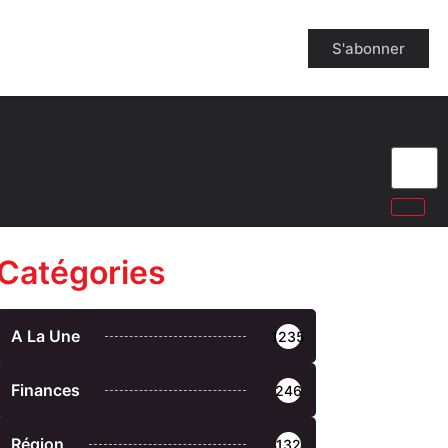
S'abonner
Catégories
A La Une
1235
Finances
246
Région
132