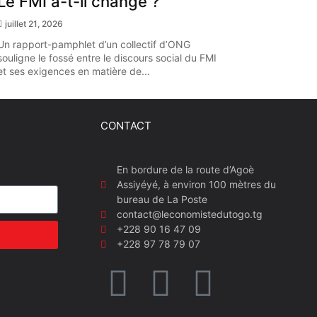
Le FMI a-t-il changé ?
juillet 21, 2026
Un rapport-pamphlet d’un collectif d’ONG
souligne le fossé entre le discours social du FMI
et ses exigences en matière de...
CONTACT
En bordure de la route d’Agoè
Assiyéyé, à environ 100 mètres du
bureau de La Poste
contact@leconomistedutogo.tg
+228 90 16 47 09
+228 97 78 79 07