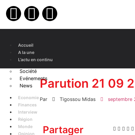
Accueil
A la une
L’actu en continu
Société
Evénements
Parution 21 09 
News
Economie
Par
Tigossou Midas
septembre 
Finances
Interview
Région
Monde
Partager
Opinion