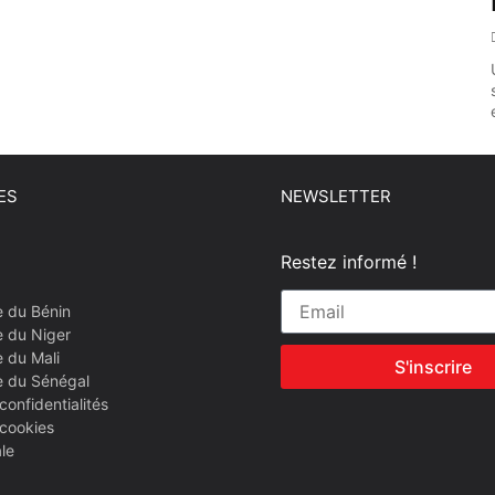
ES
NEWSLETTER
Restez informé !
e du Bénin
e du Niger
 du Mali
S'inscrire
e du Sénégal
confidentialités
 cookies
le