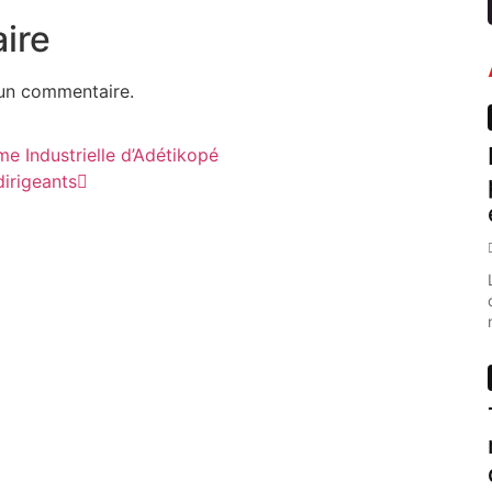
ire
un commentaire.
me Industrielle d’Adétikopé
dirigeants