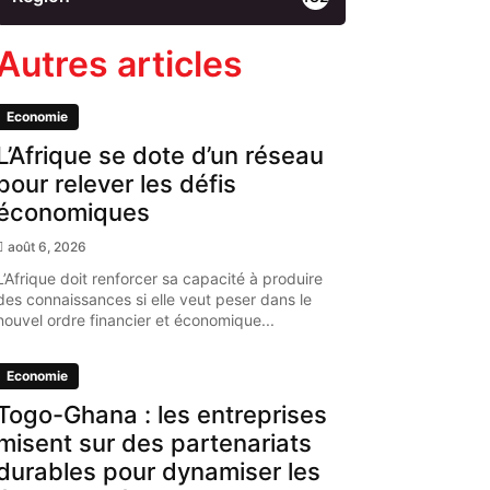
Autres articles
Economie
L’Afrique se dote d’un réseau
pour relever les défis
économiques
août 6, 2026
L’Afrique doit renforcer sa capacité à produire
des connaissances si elle veut peser dans le
nouvel ordre financier et économique...
Economie
Togo-Ghana : les entreprises
misent sur des partenariats
durables pour dynamiser les