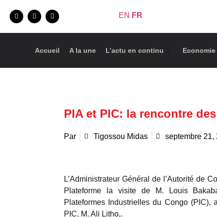
EN
FR
Accueil
A la une
L’actu en continu
Economie
PIA et PIC: la rencontre de
Par
Tigossou Midas
septembre 21,
L’Administrateur Général de l’Autorité de Coord
Plateforme la visite de M. Louis Bakaba
Plateformes Industrielles du Congo (PIC), 
PIC, M. Ali Litho,.