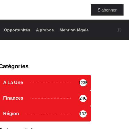
S'abonner
Opportunités
A propos
Mention légale
Catégories
A La Une
1235
Finances
246
Région
132