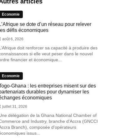
Autres articles
Economie
L’Afrique se dote d’un réseau pour relever
les défis économiques
août 6, 2026
L’Afrique doit renforcer sa capacité à produire des
connaissances si elle veut peser dans le nouvel
ordre financier et économique...
Economie
Togo-Ghana : les entreprises misent sur des
partenariats durables pour dynamiser les
échanges économiques
juillet 31, 2026
Une délégation de la Ghana National Chamber of
Commerce and Industry, branche d'Accra (GNCCI
Accra Branch), composée d'opérateurs
économiques issus...