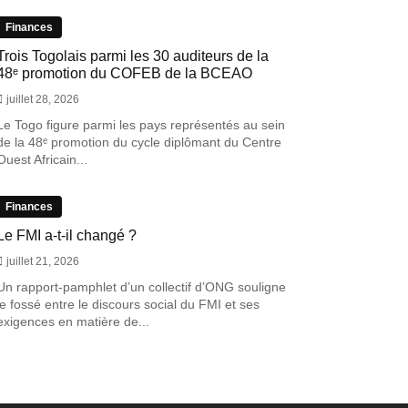
Finances
Trois Togolais parmi les 30 auditeurs de la
48ᵉ promotion du COFEB de la BCEAO
juillet 28, 2026
Le Togo figure parmi les pays représentés au sein
de la 48ᵉ promotion du cycle diplômant du Centre
Ouest Africain...
Finances
Le FMI a-t-il changé ?
juillet 21, 2026
Un rapport-pamphlet d’un collectif d’ONG souligne
le fossé entre le discours social du FMI et ses
exigences en matière de...