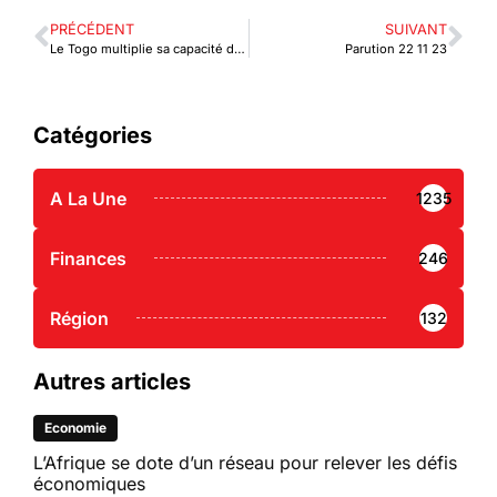
PRÉCÉDENT
SUIVANT
Le Togo multiplie sa capacité de réseau Internet par 20 grâce à Google
Parution 22 11 23
Catégories
A La Une
1235
Finances
246
Région
132
Autres articles
Economie
L’Afrique se dote d’un réseau pour relever les défis
économiques