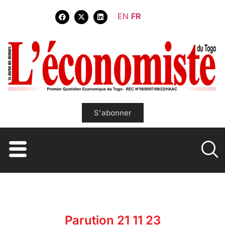
EN
FR
S'abonner
Parution 21 11 23