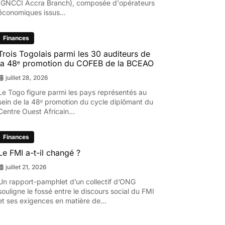
(GNCCI Accra Branch), composée d'opérateurs
économiques issus...
Finances
Trois Togolais parmi les 30 auditeurs de
la 48ᵉ promotion du COFEB de la BCEAO
juillet 28, 2026
Le Togo figure parmi les pays représentés au
sein de la 48ᵉ promotion du cycle diplômant du
Centre Ouest Africain...
Finances
Le FMI a-t-il changé ?
juillet 21, 2026
Un rapport-pamphlet d’un collectif d’ONG
souligne le fossé entre le discours social du FMI
et ses exigences en matière de...