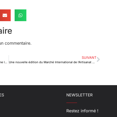
ire
un commentaire.
SUIVANT
Portrait : Serge EKUE, ce loup de la finance qui transforme la BOAD
Une nouvelle édition du Marché International de l’Artisanat du Togo (MIATO)
ES
NEWSLETTER
Restez informé !