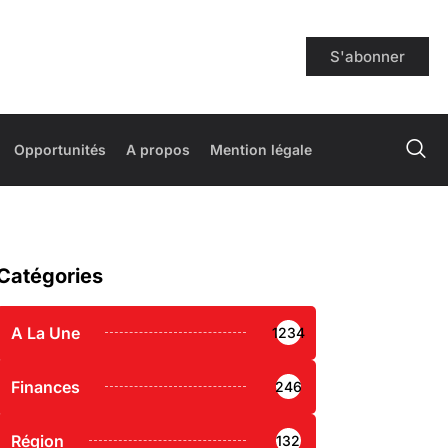
S'abonner
Opportunités
A propos
Mention légale
Catégories
A La Une
1234
Finances
246
Région
132