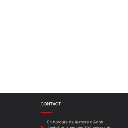
CONTACT
En bordure de la route d’Agoè
Assiyéyé, à environ 100 mètres du