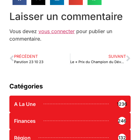
Laisser un commentaire
Vous devez
vous connecter
pour publier un
commentaire.
PRÉCÉDENT
SUIVANT
Parution 23 10 23
Le « Prix du Champion du Développement » décerné à la BIDC au Rebranding Africa Forum 2023
Catégories
A La Une
1236
Finances
246
Région
132