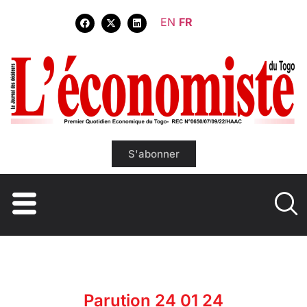
EN
FR
S'abonner
Parution 24 01 24