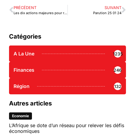
PRÉCÉDENT
SUIVANT
Les dix actions majeures pour renforcer Inclusion financière digitale en Afrique
Parution 25 01 24
Catégories
A La Une
1235
Finances
246
Région
132
Autres articles
Economie
L’Afrique se dote d’un réseau pour relever les défis
économiques